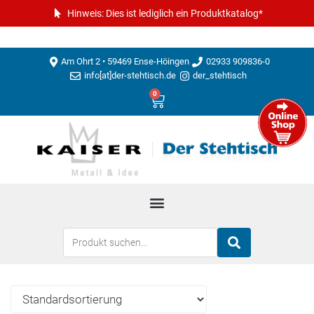
Hinweis: Dies ist lediglich ein Produktkatalog*
Am Ohrt 2 • 59469 Ense-Höingen
02933 909836-0
info[at]der-stehtisch.de
der_stehtisch
0