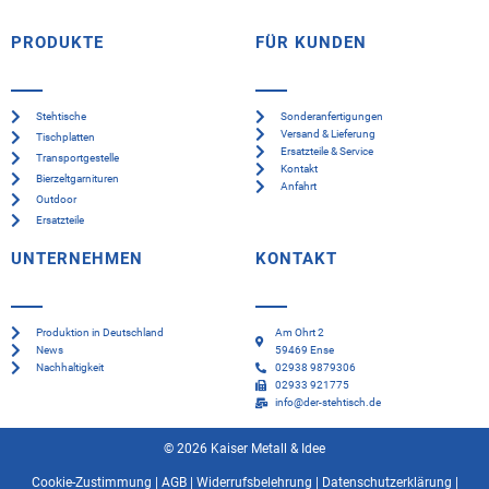
PRODUKTE
FÜR KUNDEN
Stehtische
Sonderanfertigungen
Versand & Lieferung
Tischplatten
Ersatzteile & Service
Transportgestelle
Kontakt
Bierzeltgarnituren
Anfahrt
Outdoor
Ersatzteile
UNTERNEHMEN
KONTAKT
Produktion in Deutschland
Am Ohrt 2
News
59469 Ense
Nachhaltigkeit
02938 9879306
02933 921775
info@der-stehtisch.de
© 2026 Kaiser Metall & Idee
Cookie-Zustimmung
|
AGB
|
Widerrufsbelehrung
|
Datenschutzerklärung
|