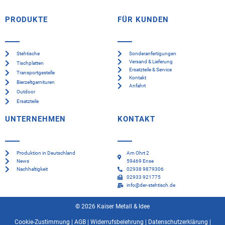
PRODUKTE
FÜR KUNDEN
Stehtische
Sonderanfertigungen
Versand & Lieferung
Tischplatten
Ersatzteile & Service
Transportgestelle
Kontakt
Bierzeltgarnituren
Anfahrt
Outdoor
Ersatzteile
UNTERNEHMEN
KONTAKT
Produktion in Deutschland
Am Ohrt 2
News
59469 Ense
Nachhaltigkeit
02938 9879306
02933 921775
info@der-stehtisch.de
© 2026 Kaiser Metall & Idee
Cookie-Zustimmung
|
AGB
|
Widerrufsbelehrung
|
Datenschutzerklärung
|