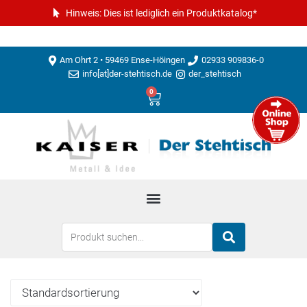
Hinweis: Dies ist lediglich ein Produktkatalog*
Am Ohrt 2 • 59469 Ense-Höingen
02933 909836-0
info[at]der-stehtisch.de
der_stehtisch
0