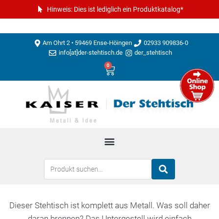
Hinweis: Dies ist lediglich ein Produktkatalog*
Am Ohrt 2 • 59469 Ense-Höingen
02933 909836-0
info[at]der-stehtisch.de
der_stehtisch
0
Dieser Stehtisch ist komplett aus Metall. Was soll daher
daran brennen? Das Untergestell wird einfach