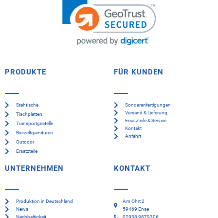
PRODUKTE
FÜR KUNDEN
Stehtische
Sonderanfertigungen
Versand & Lieferung
Tischplatten
Ersatzteile & Service
Transportgestelle
Kontakt
Bierzeltgarnituren
Anfahrt
Outdoor
Ersatzteile
UNTERNEHMEN
KONTAKT
Produktion in Deutschland
Am Ohrt 2
News
59469 Ense
Nachhaltigkeit
02938 9879306