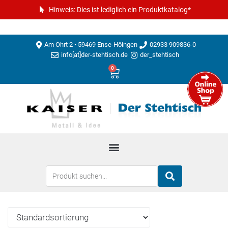
Hinweis: Dies ist lediglich ein Produktkatalog*
Am Ohrt 2 • 59469 Ense-Höingen
02933 909836-0
info[at]der-stehtisch.de
der_stehtisch
0