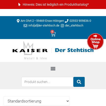
Hinweis: Dies ist lediglich ein Produktkatalog*
Am Ohrt 2 • 59469 Ense-Höingen
02933 909836-0
info[at]der-stehtisch.de
der_stehtisch
0