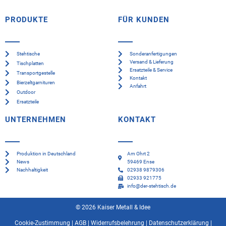
PRODUKTE
FÜR KUNDEN
Stehtische
Sonderanfertigungen
Versand & Lieferung
Tischplatten
Ersatzteile & Service
Transportgestelle
Kontakt
Bierzeltgarnituren
Anfahrt
Outdoor
Ersatzteile
UNTERNEHMEN
KONTAKT
Produktion in Deutschland
Am Ohrt 2
News
59469 Ense
Nachhaltigkeit
02938 9879306
02933 921775
info@der-stehtisch.de
© 2026 Kaiser Metall & Idee
Cookie-Zustimmung
|
AGB
|
Widerrufsbelehrung
|
Datenschutzerklärung
|