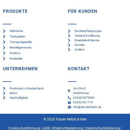
PRODUKTE
FÜR KUNDEN
Stehtische
Sonderanfertigungen
Versand & Lieferung
Tischplatten
Ersatzteile & Service
Transportgestelle
Kontakt
Bierzeltgarnituren
Anfahrt
Outdoor
Ersatzteile
UNTERNEHMEN
KONTAKT
Produktion in Deutschland
Am Ohrt 2
News
59469 Ense
Nachhaltigkeit
02938 9879306
02933 921775
info@der-stehtisch.de
© 2026 Kaiser Metall & Idee
Cookie-Zustimmung
|
AGB
|
Widerrufsbelehrung
|
Datenschutzerklärung
|