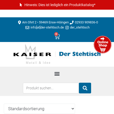
Hinweis: Dies ist lediglich ein Produktkatalog*
Am Ohrt 2 • 59469 Ense-Höingen
02933 909836-0
info[at]der-stehtisch.de
der_stehtisch
0