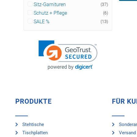
Sitz-Garnituren
(37)
Schutz + Pflege
(6)
SALE %
(13)
PRODUKTE
FÜR K
Stehtische
Sonderan
Tischplatten
Versand 