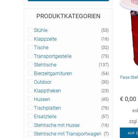
PRODUKTKATEGORIEN
Stühle
(53)
Klappzelte
(16)
Tische
(32)
Transportgestelle
(75)
Stehtische
(137)
Bierzeltgarnituren
(54)
Fass-Ste
Outdoor
(30)
Klapptheken
(23)
€
0,00
Hussen
(45)
Tischplatten
(76)
ex
Ersatzteile
(57)
zzgl
Stehtische mit Husse
(16)
Stehtische mit Transportwagen
(7)
AUF 