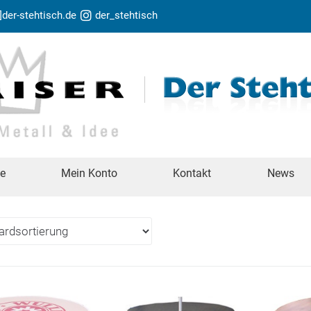
t]der-stehtisch.de
der_stehtisch
te
Mein Konto
Kontakt
News