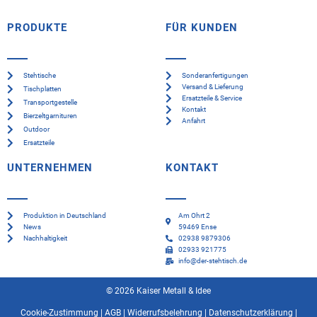
PRODUKTE
FÜR KUNDEN
Stehtische
Sonderanfertigungen
Versand & Lieferung
Tischplatten
Ersatzteile & Service
Transportgestelle
Kontakt
Bierzeltgarnituren
Anfahrt
Outdoor
Ersatzteile
UNTERNEHMEN
KONTAKT
Produktion in Deutschland
Am Ohrt 2
News
59469 Ense
Nachhaltigkeit
02938 9879306
02933 921775
info@der-stehtisch.de
© 2026 Kaiser Metall & Idee
Cookie-Zustimmung
|
AGB
|
Widerrufsbelehrung
|
Datenschutzerklärung
|