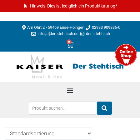
Hinweis: Dies ist lediglich ein Produktkatalog*
Am Ohrt 2 • 59469 Ense-Höingen
02933 909836-0
info[at]der-stehtisch.de
der_stehtisch
0