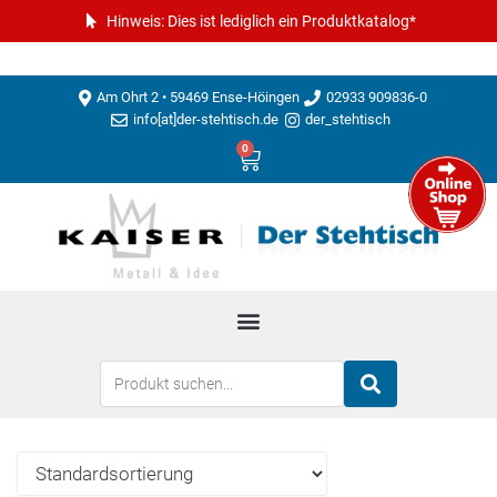
Hinweis: Dies ist lediglich ein Produktkatalog*
Am Ohrt 2 • 59469 Ense-Höingen
02933 909836-0
info[at]der-stehtisch.de
der_stehtisch
0