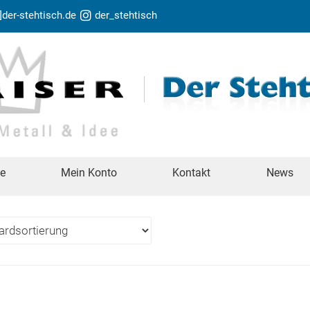
t]der-stehtisch.de
der_stehtisch
te
Mein Konto
Kontakt
News