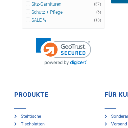
Sitz-Garnituren
(37)
Schutz + Pflege
(6)
SALE %
(13)
PRODUKTE
FÜR K
Stehtische
Sonderan
Tischplatten
Versand 