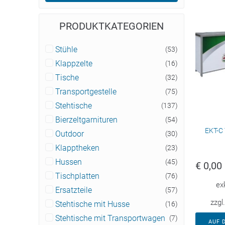
PRODUKTKATEGORIEN
Stühle
(53)
Klappzelte
(16)
Tische
(32)
Transportgestelle
(75)
Stehtische
(137)
Bierzeltgarnituren
(54)
EKT-C
Outdoor
(30)
Klapptheken
(23)
Hussen
(45)
€
0,00
Tischplatten
(76)
ex
Ersatzteile
(57)
zzgl
Stehtische mit Husse
(16)
Stehtische mit Transportwagen
(7)
AUF 