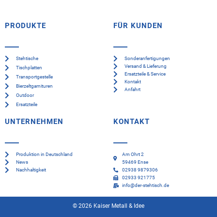
PRODUKTE
FÜR KUNDEN
Stehtische
Sonderanfertigungen
Versand & Lieferung
Tischplatten
Ersatzteile & Service
Transportgestelle
Kontakt
Bierzeltgarnituren
Anfahrt
Outdoor
Ersatzteile
UNTERNEHMEN
KONTAKT
Produktion in Deutschland
Am Ohrt 2
News
59469 Ense
Nachhaltigkeit
02938 9879306
02933 921775
info@der-stehtisch.de
© 2026 Kaiser Metall & Idee