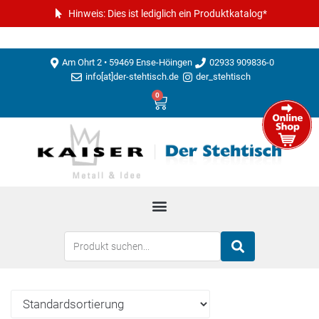
Hinweis: Dies ist lediglich ein Produktkatalog*
Am Ohrt 2 • 59469 Ense-Höingen
02933 909836-0
info[at]der-stehtisch.de
der_stehtisch
0