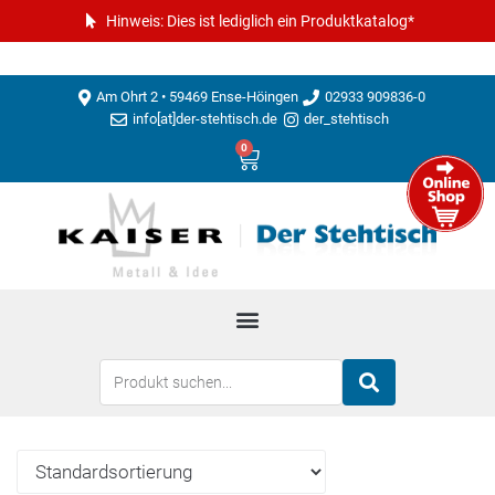
Hinweis: Dies ist lediglich ein Produktkatalog*
Am Ohrt 2 • 59469 Ense-Höingen
02933 909836-0
info[at]der-stehtisch.de
der_stehtisch
0