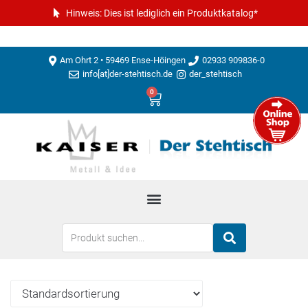
Hinweis: Dies ist lediglich ein Produktkatalog*
Am Ohrt 2 • 59469 Ense-Höingen
02933 909836-0
info[at]der-stehtisch.de
der_stehtisch
0