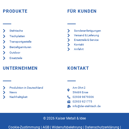
PRODUKTE
FÜR KUNDEN
Stehtische
Sonderanfertigungen
Versand & Lieferung
Tischplatten
Ersatzteile & Service
Transportgestelle
Kontakt
Bierzeltgarnituren
Anfahrt
Outdoor
Ersatzteile
UNTERNEHMEN
KONTAKT
Produktion in Deutschland
Am Ohrt 2
News
59469 Ense
Nachhaltigkeit
02938 9879306
02933 921775
info@der-stehtisch.de
© 2026 Kaiser Metall & Idee
Cookie-Zustimmung
|
AGB
|
Widerrufsbelehrung
|
Datenschutzerklärung
|