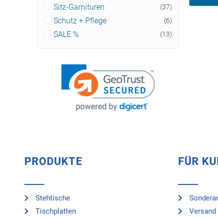
Sitz-Garnituren
(37)
Schutz + Pflege
(6)
SALE %
(13)
PRODUKTE
FÜR K
Stehtische
Sonderan
Tischplatten
Versand 