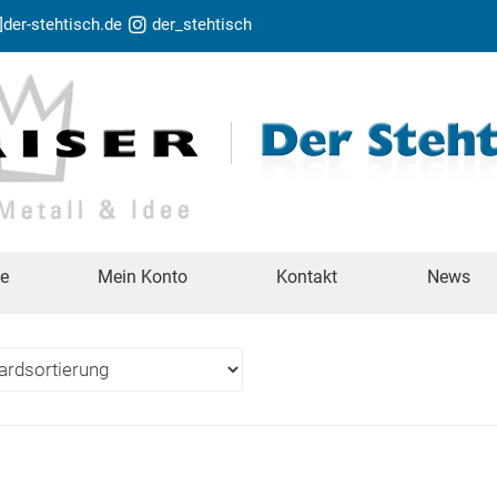
t]der-stehtisch.de
der_stehtisch
te
Mein Konto
Kontakt
News