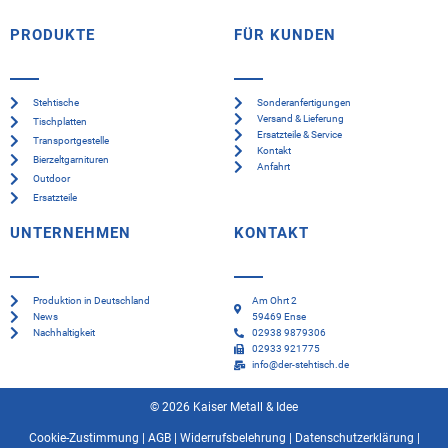
PRODUKTE
FÜR KUNDEN
Stehtische
Sonderanfertigungen
Versand & Lieferung
Tischplatten
Ersatzteile & Service
Transportgestelle
Kontakt
Bierzeltgarnituren
Anfahrt
Outdoor
Ersatzteile
UNTERNEHMEN
KONTAKT
Produktion in Deutschland
Am Ohrt 2
News
59469 Ense
Nachhaltigkeit
02938 9879306
02933 921775
info@der-stehtisch.de
© 2026 Kaiser Metall & Idee
Cookie-Zustimmung
|
AGB
|
Widerrufsbelehrung
|
Datenschutzerklärung
|