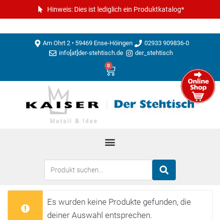
Hinweis: Dies ist lediglich ein Produktkatalog*
Am Ohrt 2 • 59469 Ense-Höingen
02933 909836-0
info[at]der-stehtisch.de
der_stehtisch
0
Es wurden keine Produkte gefunden, die
deiner Auswahl entsprechen.