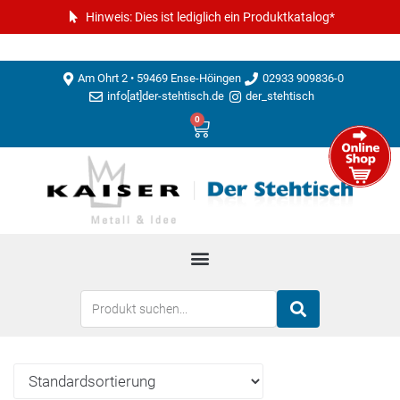
Hinweis: Dies ist lediglich ein Produktkatalog*
Am Ohrt 2 • 59469 Ense-Höingen
02933 909836-0
info[at]der-stehtisch.de
der_stehtisch
0