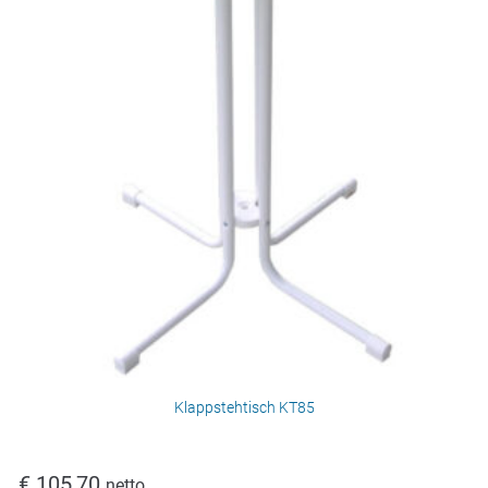
Klappstehtisch KT85
€
105,70
netto