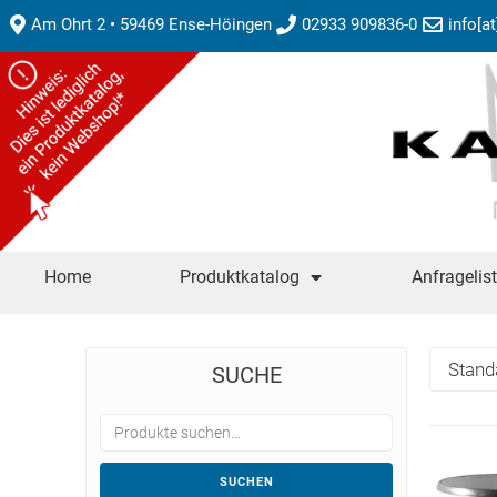
Am Ohrt 2 • 59469 Ense-Höingen
02933 909836-0
info[a
Home
Produktkatalog
Anfragelis
SUCHE
SUCHEN