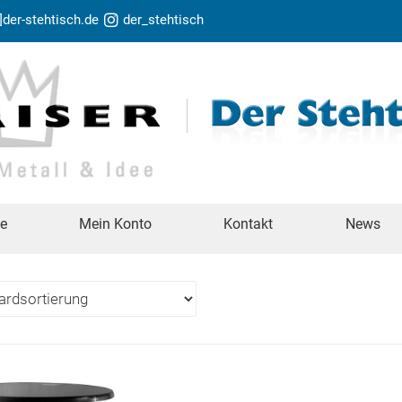
t]der-stehtisch.de
der_stehtisch
te
Mein Konto
Kontakt
News