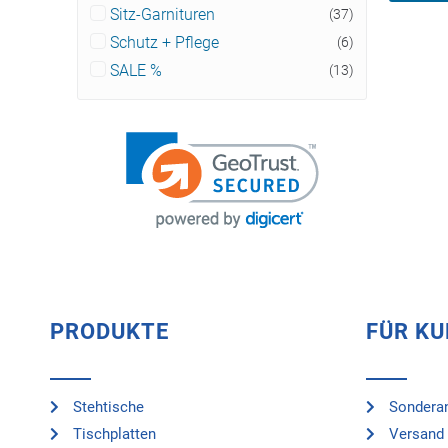
Sitz-Garnituren
(37)
Schutz + Pflege
(6)
SALE %
(13)
PRODUKTE
FÜR K
Stehtische
Sonderan
Tischplatten
Versand 