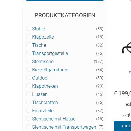
PRODUKTKATEGORIEN
Stühle
(53)
Klappzelte
(16)
Tische
(32)
Transportgestelle
(75)
Stehtische
(137)
Bierzeltgarnituren
(54)
S
Outdoor
(30)
Klapptheken
(23)
€
199,
Hussen
(45)
Tischplatten
(76)
ex
Ersatzteile
(57)
zzgl
Stehtische mit Husse
(16)
AUF 
Stehtische mit Transportwagen
(7)