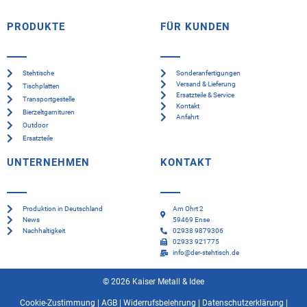
PRODUKTE
FÜR KUNDEN
Stehtische
Sonderanfertigungen
Versand & Lieferung
Tischplatten
Ersatzteile & Service
Transportgestelle
Kontakt
Bierzeltgarnituren
Anfahrt
Outdoor
Ersatzteile
UNTERNEHMEN
KONTAKT
Produktion in Deutschland
Am Ohrt 2
News
59469 Ense
Nachhaltigkeit
02938 9879306
02933 921775
info@der-stehtisch.de
© 2026 Kaiser Metall & Idee
Cookie-Zustimmung
|
AGB
|
Widerrufsbelehrung
|
Datenschutzerklärung
|