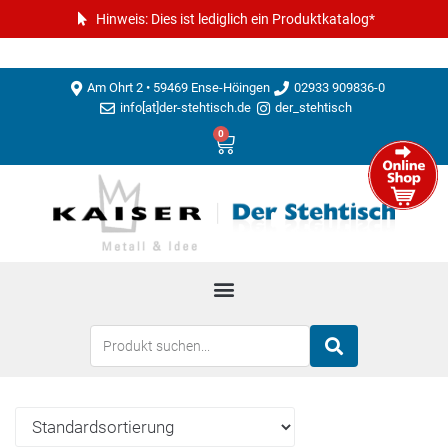
Hinweis: Dies ist lediglich ein Produktkatalog*
Am Ohrt 2 • 59469 Ense-Höingen
02933 909836-0
info[at]der-stehtisch.de
der_stehtisch
0