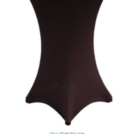
Onyx Stretchhusse