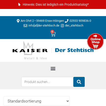
Hinweis: Dies ist lediglich ein Produktkatalog*
Am Ohrt 2 • 59469 Ense-Höingen
02933 909836-0
info[at]der-stehtisch.de
der_stehtisch
0