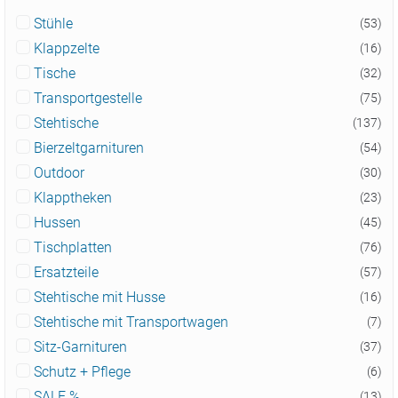
Stühle
(53)
Klappzelte
(16)
Tische
(32)
Transportgestelle
(75)
Stehtische
(137)
Bierzeltgarnituren
(54)
Outdoor
(30)
Klapptheken
(23)
Hussen
(45)
Tischplatten
(76)
Ersatzteile
(57)
Stehtische mit Husse
(16)
Stehtische mit Transportwagen
(7)
Sitz-Garnituren
(37)
Schutz + Pflege
(6)
SALE %
(13)