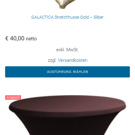
GALACTICA Stretchhusse Gold – Silber
€
40,00
netto
exkl. MwSt.
zzgl.
Versandkosten
AUSFÜHRUNG WÄHLEN
Angebot!