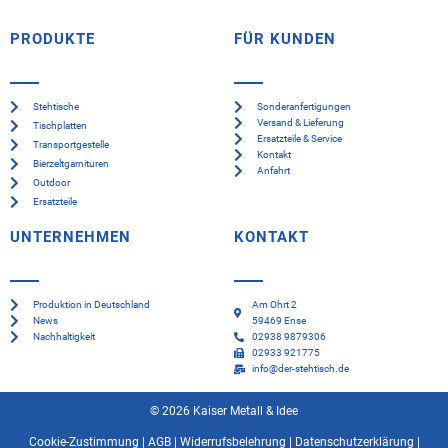
PRODUKTE
FÜR KUNDEN
Stehtische
Sonderanfertigungen
Versand & Lieferung
Tischplatten
Ersatzteile & Service
Transportgestelle
Kontakt
Bierzeltgarnituren
Anfahrt
Outdoor
Ersatzteile
UNTERNEHMEN
KONTAKT
Produktion in Deutschland
Am Ohrt 2
News
59469 Ense
Nachhaltigkeit
02938 9879306
02933 921775
info@der-stehtisch.de
© 2026 Kaiser Metall & Idee
Cookie-Zustimmung
|
AGB
|
Widerrufsbelehrung
|
Datenschutzerklärung
|