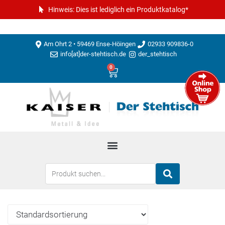
Hinweis: Dies ist lediglich ein Produktkatalog*
Am Ohrt 2 • 59469 Ense-Höingen
02933 909836-0
info[at]der-stehtisch.de
der_stehtisch
0