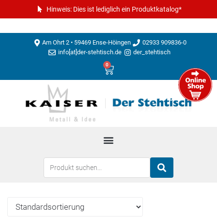
Hinweis: Dies ist lediglich ein Produktkatalog*
Am Ohrt 2 • 59469 Ense-Höingen
02933 909836-0
info[at]der-stehtisch.de
der_stehtisch
0