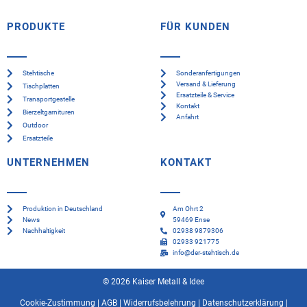
PRODUKTE
FÜR KUNDEN
Stehtische
Sonderanfertigungen
Versand & Lieferung
Tischplatten
Ersatzteile & Service
Transportgestelle
Kontakt
Bierzeltgarnituren
Anfahrt
Outdoor
Ersatzteile
UNTERNEHMEN
KONTAKT
Produktion in Deutschland
Am Ohrt 2
News
59469 Ense
Nachhaltigkeit
02938 9879306
02933 921775
info@der-stehtisch.de
© 2026 Kaiser Metall & Idee
Cookie-Zustimmung
|
AGB
|
Widerrufsbelehrung
|
Datenschutzerklärung
|