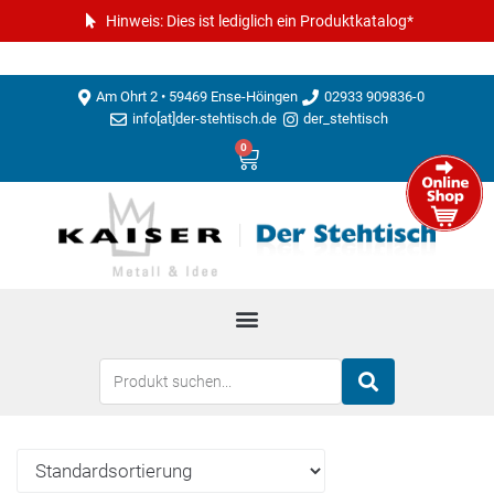
Hinweis: Dies ist lediglich ein Produktkatalog*
Am Ohrt 2 • 59469 Ense-Höingen
02933 909836-0
info[at]der-stehtisch.de
der_stehtisch
0