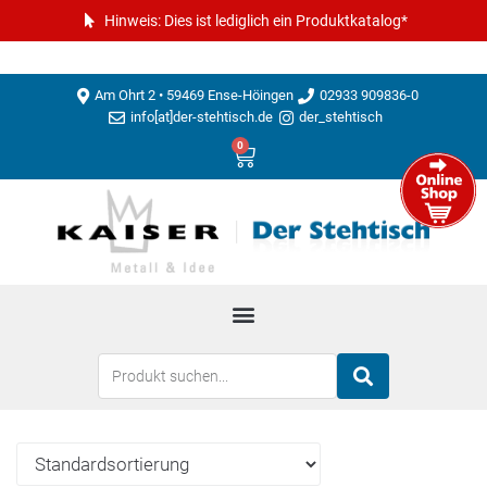
Hinweis: Dies ist lediglich ein Produktkatalog*
Am Ohrt 2 • 59469 Ense-Höingen
02933 909836-0
info[at]der-stehtisch.de
der_stehtisch
0