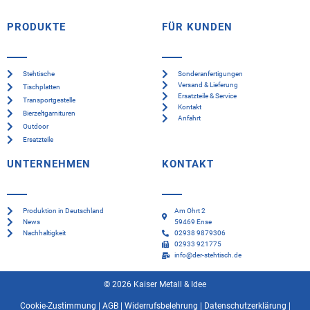
PRODUKTE
FÜR KUNDEN
Stehtische
Sonderanfertigungen
Versand & Lieferung
Tischplatten
Ersatzteile & Service
Transportgestelle
Kontakt
Bierzeltgarnituren
Anfahrt
Outdoor
Ersatzteile
UNTERNEHMEN
KONTAKT
Produktion in Deutschland
Am Ohrt 2
News
59469 Ense
Nachhaltigkeit
02938 9879306
02933 921775
info@der-stehtisch.de
© 2026 Kaiser Metall & Idee
Cookie-Zustimmung
|
AGB
|
Widerrufsbelehrung
|
Datenschutzerklärung
|