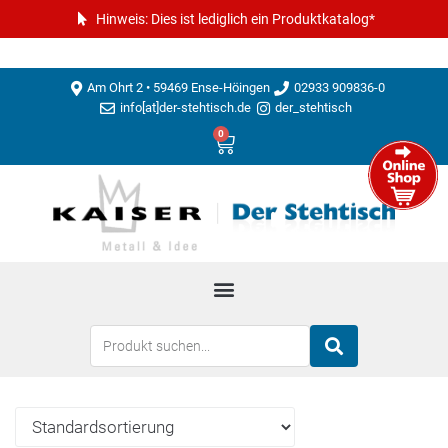
Hinweis: Dies ist lediglich ein Produktkatalog*
Am Ohrt 2 • 59469 Ense-Höingen
02933 909836-0
info[at]der-stehtisch.de
der_stehtisch
0