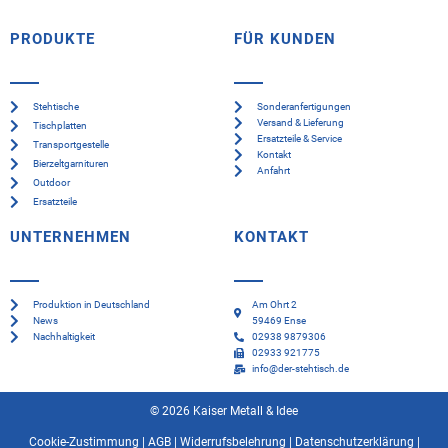
PRODUKTE
FÜR KUNDEN
Stehtische
Sonderanfertigungen
Versand & Lieferung
Tischplatten
Ersatzteile & Service
Transportgestelle
Kontakt
Bierzeltgarnituren
Anfahrt
Outdoor
Ersatzteile
UNTERNEHMEN
KONTAKT
Produktion in Deutschland
Am Ohrt 2
News
59469 Ense
Nachhaltigkeit
02938 9879306
02933 921775
info@der-stehtisch.de
© 2026 Kaiser Metall & Idee
Cookie-Zustimmung
|
AGB
|
Widerrufsbelehrung
|
Datenschutzerklärung
|