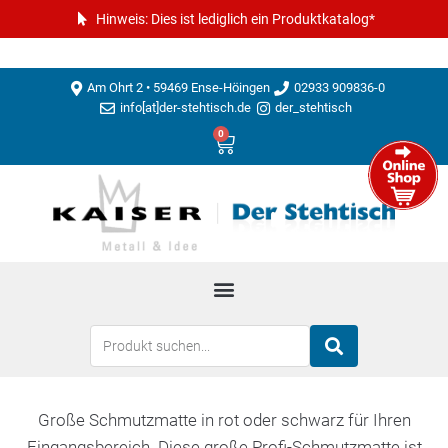
Hinweis: Dies ist lediglich ein Produktkatalog*
Am Ohrt 2 • 59469 Ense-Höingen
02933 909836-0
info[at]der-stehtisch.de
der_stehtisch
0
Große Schmutzmatte in rot oder schwarz für Ihren
Eingangsbereich. Diese große Profi-Schmutzmatte ist