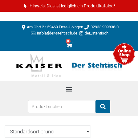
Hinweis: Dies ist lediglich ein Produktkatalog*
Am Ohrt 2 • 59469 Ense-Höingen
02933 909836-0
info[at]der-stehtisch.de
der_stehtisch
0