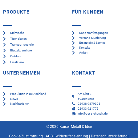
PRODUKTE
FÜR KUNDEN
Stehtische
Sonderanfertigungen
Versand & Lieferung
Tischplatten
Ersatzteile & Service
Transportgestelle
Kontakt
Bierzeltgarnituren
Anfahrt
Outdoor
Ersatzteile
UNTERNEHMEN
KONTAKT
Produktion in Deutschland
Am Ohrt 2
News
59469 Ense
Nachhaltigkeit
02938 9879306
02933 921775
info@der-stehtisch.de
© 2026 Kaiser Metall & Idee
Cookie-Zustimmung
|
AGB
|
Widerrufsbelehrung
|
Datenschutzerklärung
|