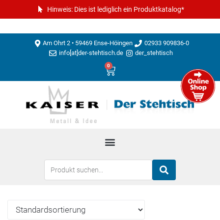
Hinweis: Dies ist lediglich ein Produktkatalog*
Am Ohrt 2 • 59469 Ense-Höingen
02933 909836-0
info[at]der-stehtisch.de
der_stehtisch
0