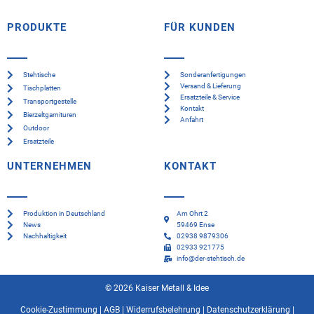
PRODUKTE
FÜR KUNDEN
Stehtische
Sonderanfertigungen
Versand & Lieferung
Tischplatten
Ersatzteile & Service
Transportgestelle
Kontakt
Bierzeltgarnituren
Anfahrt
Outdoor
Ersatzteile
UNTERNEHMEN
KONTAKT
Produktion in Deutschland
Am Ohrt 2
News
59469 Ense
Nachhaltigkeit
02938 9879306
02933 921775
info@der-stehtisch.de
© 2026 Kaiser Metall & Idee
Cookie-Zustimmung
|
AGB
|
Widerrufsbelehrung
|
Datenschutzerklärung
|