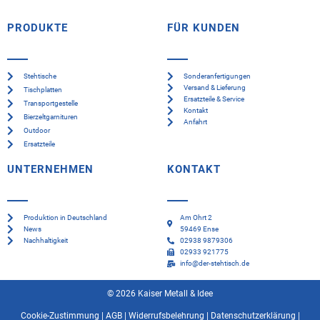
PRODUKTE
FÜR KUNDEN
Stehtische
Sonderanfertigungen
Versand & Lieferung
Tischplatten
Ersatzteile & Service
Transportgestelle
Kontakt
Bierzeltgarnituren
Anfahrt
Outdoor
Ersatzteile
UNTERNEHMEN
KONTAKT
Produktion in Deutschland
Am Ohrt 2
News
59469 Ense
Nachhaltigkeit
02938 9879306
02933 921775
info@der-stehtisch.de
© 2026 Kaiser Metall & Idee
Cookie-Zustimmung
|
AGB
|
Widerrufsbelehrung
|
Datenschutzerklärung
|