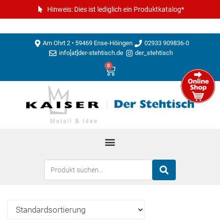
Hinweis: Dies ist lediglich ein Produktkatalog*
Am Ohrt 2 • 59469 Ense-Höingen
02933 909836-0
info[at]der-stehtisch.de
der_stehtisch
0