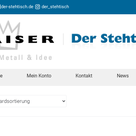
t]der-stehtisch.de
der_stehtisch
te
Mein Konto
Kontakt
News