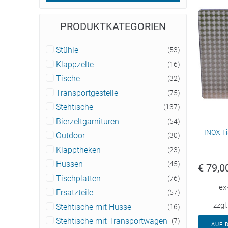
PRODUKTKATEGORIEN
Stühle
(53)
Klappzelte
(16)
Tische
(32)
Transportgestelle
(75)
Stehtische
(137)
Bierzeltgarnituren
(54)
INOX Ti
Outdoor
(30)
Klapptheken
(23)
Hussen
(45)
€
79,0
Tischplatten
(76)
ex
Ersatzteile
(57)
zzgl
Stehtische mit Husse
(16)
Stehtische mit Transportwagen
(7)
AUF 