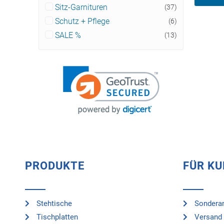
Sitz-Garnituren
(37)
Schutz + Pflege
(6)
SALE %
(13)
PRODUKTE
FÜR K
Stehtische
Sonderan
Tischplatten
Versand 