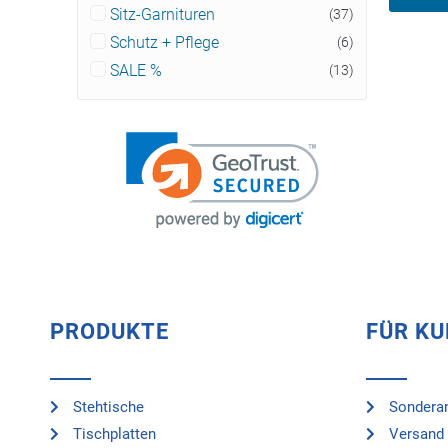
Sitz-Garnituren
(37)
Schutz + Pflege
(6)
SALE %
(13)
PRODUKTE
FÜR K
Stehtische
Sonderan
Tischplatten
Versand 