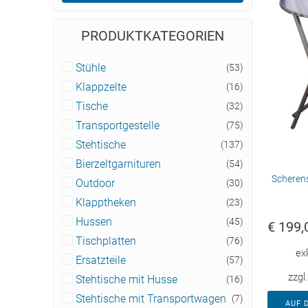
PRODUKTKATEGORIEN
Stühle
(53)
Klappzelte
(16)
Tische
(32)
Transportgestelle
(75)
Stehtische
(137)
Bierzeltgarnituren
(54)
Scheren
Outdoor
(30)
Klapptheken
(23)
Hussen
(45)
€
199,
Tischplatten
(76)
ex
Ersatzteile
(57)
zzgl
Stehtische mit Husse
(16)
Stehtische mit Transportwagen
(7)
AUF 