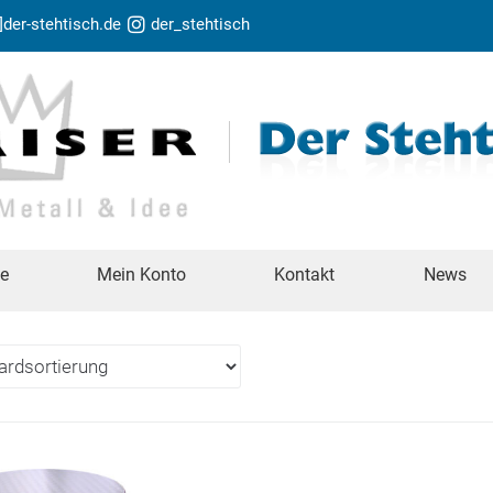
t]der-stehtisch.de
der_stehtisch
te
Mein Konto
Kontakt
News