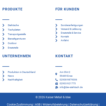
PRODUKTE
FÜR KUNDEN
Stehtische
Sonderanfertigungen
Versand & Lieferung
Tischplatten
Ersatzteile & Service
Transportgestelle
Kontakt
Bierzeltgarnituren
Anfahrt
Outdoor
Ersatzteile
UNTERNEHMEN
KONTAKT
Produktion in Deutschland
Am Ohrt 2
News
59469 Ense
Nachhaltigkeit
02938 9879306
02933 921775
info@der-stehtisch.de
© 2026 Kaiser Metall & Idee
Cookie-Zustimmung
|
AGB
|
Widerrufsbelehrung
|
Datenschutzerklärung
|