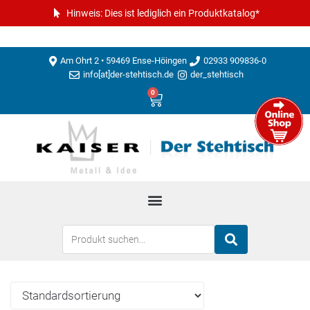
Hinweis: Dies ist lediglich ein Produktkatalog*
Am Ohrt 2 • 59469 Ense-Höingen
02933 909836-0
info[at]der-stehtisch.de
der_stehtisch
0