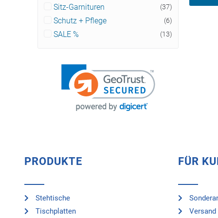
Sitz-Garnituren
(37)
Schutz + Pflege
(6)
SALE %
(13)
PRODUKTE
FÜR K
Stehtische
Sonderan
Tischplatten
Versand 