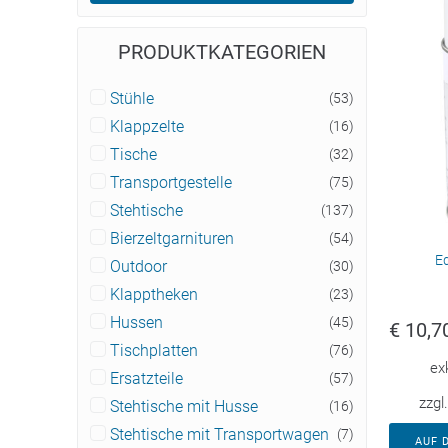
PRODUKTKATEGORIEN
Stühle
(53)
Klappzelte
(16)
Tische
(32)
Transportgestelle
(75)
Stehtische
(137)
Bierzeltgarnituren
(54)
Ed
Outdoor
(30)
Klapptheken
(23)
Hussen
(45)
€
10,7
Tischplatten
(76)
ex
Ersatzteile
(57)
zzgl
Stehtische mit Husse
(16)
Stehtische mit Transportwagen
(7)
AUF 