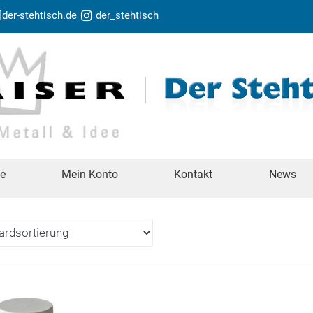
t]der-stehtisch.de
der_stehtisch
te
Mein Konto
Kontakt
News