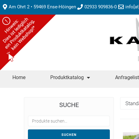
Am Ohrt 2 • 59469 Ense-Höingen
02933 909836-0
info[a
Home
Produktkatalog
Anfragelis
SUCHE
SUCHEN