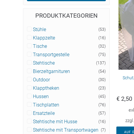
PRODUKTKATEGORIEN
Stühle
(53)
Klappzelte
(16)
Tische
(32)
Transportgestelle
(75)
Stehtische
(137)
Bierzeltgarnituren
(54)
Schut
Outdoor
(30)
Klapptheken
(23)
Hussen
(45)
€
2,50
Tischplatten
(76)
ex
Ersatzteile
(57)
zzgl
Stehtische mit Husse
(16)
Stehtische mit Transportwagen
(7)
AUF 