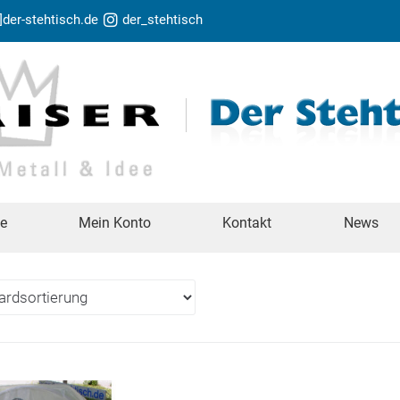
t]der-stehtisch.de
der_stehtisch
te
Mein Konto
Kontakt
News