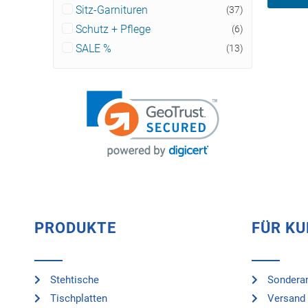
Sitz-Garnituren
(37)
Schutz + Pflege
(6)
SALE %
(13)
PRODUKTE
FÜR K
Stehtische
Sonderan
Tischplatten
Versand 