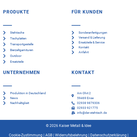
PRODUKTE
FÜR KUNDEN
Stehtische
Sonderanfertigungen
Versand & Lieferung
Tischplatten
Ersatzteile & Service
Transportgestelle
Kontakt
Bierzeltgarnituren
Anfahrt
Outdoor
Ersatzteile
UNTERNEHMEN
KONTAKT
Produktion in Deutschland
Am Ohrt 2
News
59469 Ense
Nachhaltigkeit
02938 9879306
02933 921775
info@der-stehtisch.de
© 2026 Kaiser Metall & Idee
Cookie-Zustimmung
|
AGB
|
Widerrufsbelehrung
|
Datenschutzerklärung
|