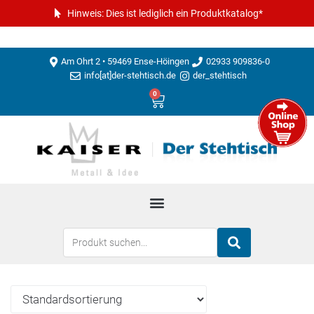
Hinweis: Dies ist lediglich ein Produktkatalog*
Am Ohrt 2 • 59469 Ense-Höingen
02933 909836-0
info[at]der-stehtisch.de
der_stehtisch
0