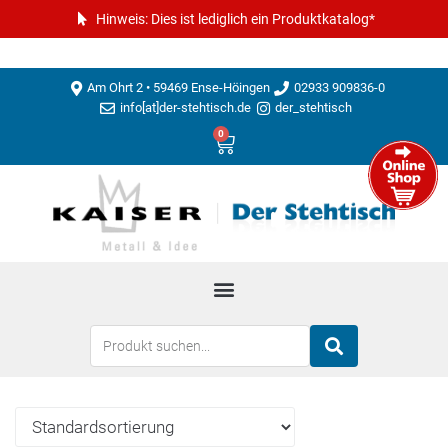
Hinweis: Dies ist lediglich ein Produktkatalog*
Am Ohrt 2 • 59469 Ense-Höingen
02933 909836-0
info[at]der-stehtisch.de
der_stehtisch
0