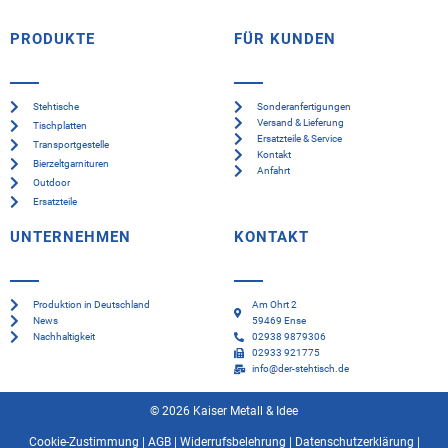
PRODUKTE
FÜR KUNDEN
Stehtische
Sonderanfertigungen
Versand & Lieferung
Tischplatten
Ersatzteile & Service
Transportgestelle
Kontakt
Bierzeltgarnituren
Anfahrt
Outdoor
Ersatzteile
UNTERNEHMEN
KONTAKT
Produktion in Deutschland
Am Ohrt 2
News
59469 Ense
Nachhaltigkeit
02938 9879306
02933 921775
info@der-stehtisch.de
© 2026 Kaiser Metall & Idee
Cookie-Zustimmung
|
AGB
|
Widerrufsbelehrung
|
Datenschutzerklärung
|