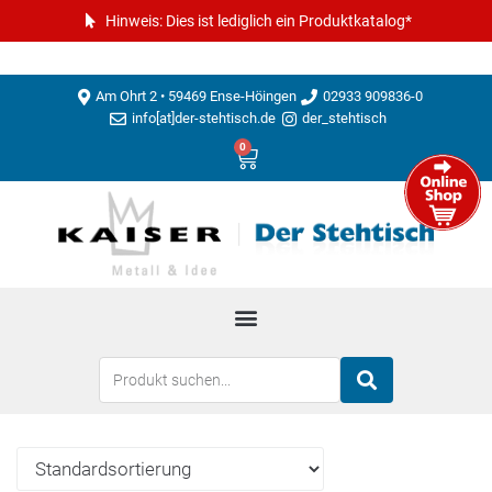
Hinweis: Dies ist lediglich ein Produktkatalog*
Am Ohrt 2 • 59469 Ense-Höingen
02933 909836-0
info[at]der-stehtisch.de
der_stehtisch
0