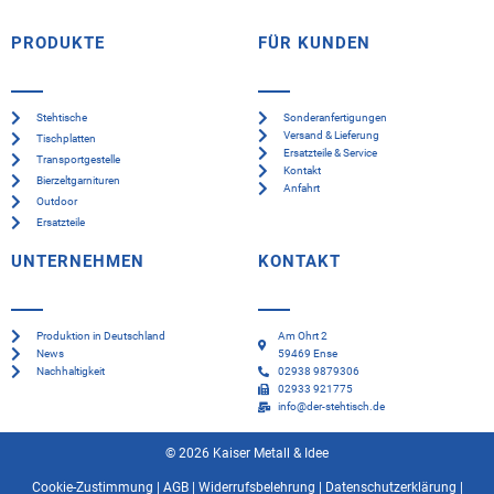
PRODUKTE
FÜR KUNDEN
Stehtische
Sonderanfertigungen
Versand & Lieferung
Tischplatten
Ersatzteile & Service
Transportgestelle
Kontakt
Bierzeltgarnituren
Anfahrt
Outdoor
Ersatzteile
UNTERNEHMEN
KONTAKT
Produktion in Deutschland
Am Ohrt 2
News
59469 Ense
Nachhaltigkeit
02938 9879306
02933 921775
info@der-stehtisch.de
© 2026 Kaiser Metall & Idee
Cookie-Zustimmung
|
AGB
|
Widerrufsbelehrung
|
Datenschutzerklärung
|