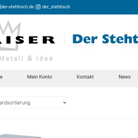
t]der-stehtisch.de
der_stehtisch
te
Mein Konto
Kontakt
News