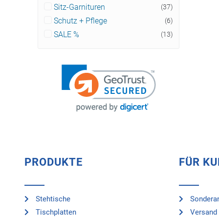
Sitz-Garnituren
(37)
Schutz + Pflege
(6)
SALE %
(13)
PRODUKTE
FÜR K
Stehtische
Sonderan
Tischplatten
Versand 