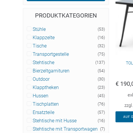
PRODUKTKATEGORIEN
Stühle
(53)
Klappzelte
(16)
Tische
(32)
Transportgestelle
(75)
Stehtische
(137)
TOL
Bierzeltgarnituren
(54)
Outdoor
(30)
€
190,
Klapptheken
(23)
ex
Hussen
(45)
Tischplatten
(76)
zzgl
Ersatzteile
(57)
AUF 
Stehtische mit Husse
(16)
Stehtische mit Transportwagen
(7)