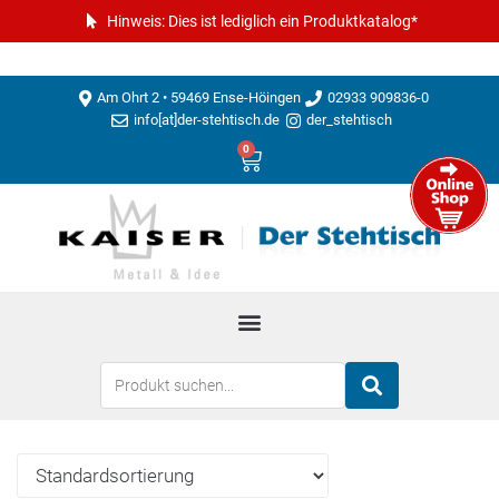
Hinweis: Dies ist lediglich ein Produktkatalog*
Am Ohrt 2 • 59469 Ense-Höingen
02933 909836-0
info[at]der-stehtisch.de
der_stehtisch
0