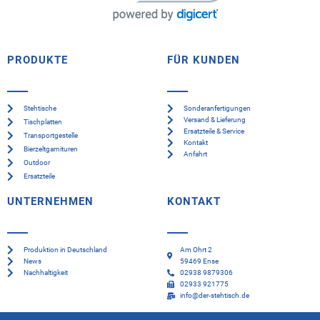
PRODUKTE
FÜR KUNDEN
Stehtische
Sonderanfertigungen
Versand & Lieferung
Tischplatten
Ersatzteile & Service
Transportgestelle
Kontakt
Bierzeltgarnituren
Anfahrt
Outdoor
Ersatzteile
UNTERNEHMEN
KONTAKT
Produktion in Deutschland
Am Ohrt 2
News
59469 Ense
Nachhaltigkeit
02938 9879306
02933 921775
info@der-stehtisch.de