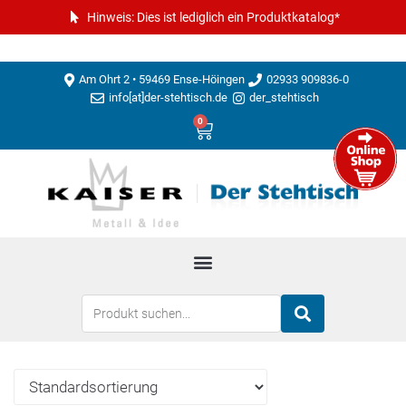
Hinweis: Dies ist lediglich ein Produktkatalog*
Am Ohrt 2 • 59469 Ense-Höingen
02933 909836-0
info[at]der-stehtisch.de
der_stehtisch
0