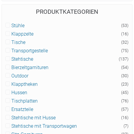
PRODUKTKATEGORIEN
Stühle
(53)
Klappzelte
(16)
Tische
(32)
Transportgestelle
(75)
Stehtische
(137)
Bierzeltgarnituren
(54)
Outdoor
(30)
Klapptheken
(23)
Hussen
(45)
Tischplatten
(76)
Ersatzteile
(57)
Stehtische mit Husse
(16)
Stehtische mit Transportwagen
(7)