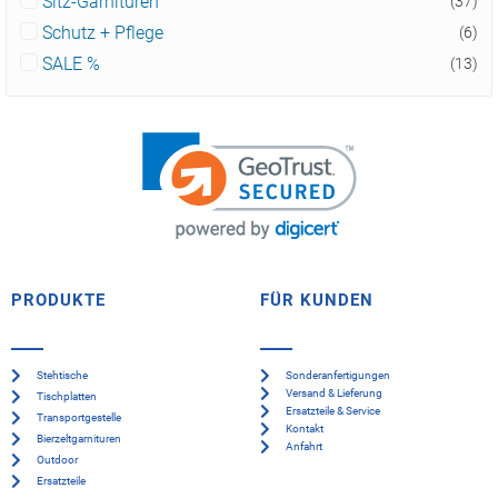
Sitz-Garnituren
(37)
Schutz + Pflege
(6)
SALE %
(13)
PRODUKTE
FÜR KUNDEN
Stehtische
Sonderanfertigungen
Versand & Lieferung
Tischplatten
Ersatzteile & Service
Transportgestelle
Kontakt
Bierzeltgarnituren
Anfahrt
Outdoor
Ersatzteile