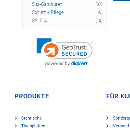
Sitz-Garnituren
(37)
Schutz + Pflege
(6)
SALE %
(13)
PRODUKTE
FÜR K
Stehtische
Sonderan
Tischplatten
Versand 