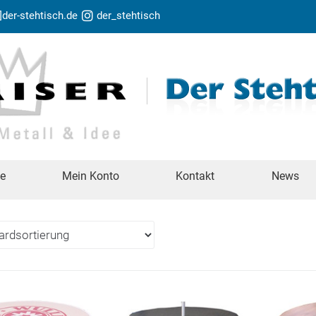
t]der-stehtisch.de
der_stehtisch
te
Mein Konto
Kontakt
News