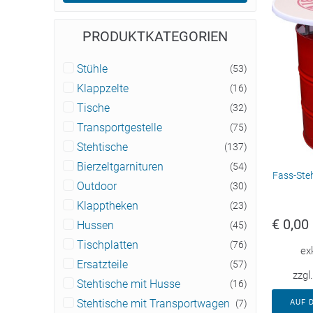
PRODUKTKATEGORIEN
Stühle
(53)
Klappzelte
(16)
Tische
(32)
Transportgestelle
(75)
Stehtische
(137)
Bierzeltgarnituren
(54)
Fass-Ste
Outdoor
(30)
Klapptheken
(23)
€
0,00
Hussen
(45)
Tischplatten
(76)
ex
Ersatzteile
(57)
zzgl
Stehtische mit Husse
(16)
Stehtische mit Transportwagen
(7)
AUF 