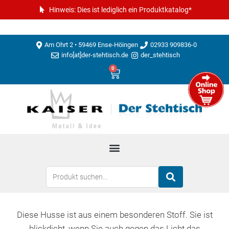
Hinweis: Dies ist lediglich ein Produktkatalog*
Am Ohrt 2 • 59469 Ense-Höingen
02933 909836-0
info[at]der-stehtisch.de
der_stehtisch
0
Diese Husse ist aus einem besonderen Stoff. Sie ist
blickdicht, wenn Sie auch gegen das Licht das