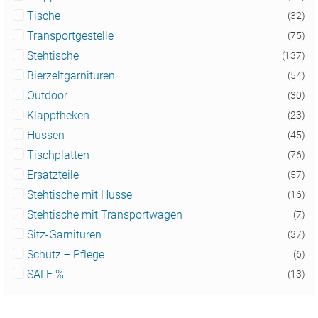
Tische
(32)
Transportgestelle
(75)
Stehtische
(137)
Bierzeltgarnituren
(54)
Outdoor
(30)
Klapptheken
(23)
Hussen
(45)
Tischplatten
(76)
Ersatzteile
(57)
Stehtische mit Husse
(16)
Stehtische mit Transportwagen
(7)
Sitz-Garnituren
(37)
Schutz + Pflege
(6)
SALE %
(13)