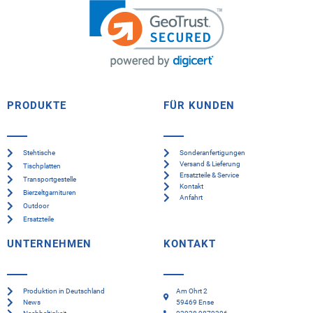
PRODUKTE
FÜR KUNDEN
Stehtische
Sonderanfertigungen
Versand & Lieferung
Tischplatten
Ersatzteile & Service
Transportgestelle
Kontakt
Bierzeltgarnituren
Anfahrt
Outdoor
Ersatzteile
UNTERNEHMEN
KONTAKT
Produktion in Deutschland
Am Ohrt 2
News
59469 Ense