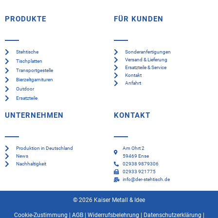
PRODUKTE
FÜR KUNDEN
Stehtische
Sonderanfertigungen
Versand & Lieferung
Tischplatten
Ersatzteile & Service
Transportgestelle
Kontakt
Bierzeltgarnituren
Anfahrt
Outdoor
Ersatzteile
UNTERNEHMEN
KONTAKT
Produktion in Deutschland
Am Ohrt 2
News
59469 Ense
Nachhaltigkeit
02938 9879306
02933 921775
info@der-stehtisch.de
© 2026 Kaiser Metall & Idee
Cookie-Zustimmung
|
AGB
|
Widerrufsbelehrung
|
Datenschutzerklärung
|