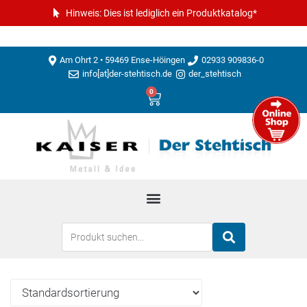
Hinweis: Dies ist lediglich ein Produktkatalog*
Am Ohrt 2 • 59469 Ense-Höingen
02933 909836-0
info[at]der-stehtisch.de
der_stehtisch
0