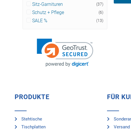
Sitz-Garnituren
(37)
Schutz + Pflege
(6)
SALE %
(13)
PRODUKTE
FÜR K
Stehtische
Sonderan
Tischplatten
Versand 