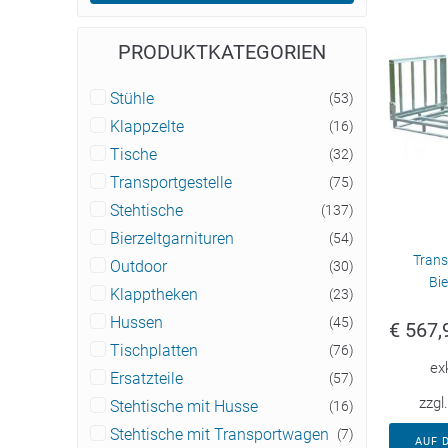
PRODUKTKATEGORIEN
Stühle
(53)
Klappzelte
(16)
Tische
(32)
Transportgestelle
(75)
Stehtische
(137)
Bierzeltgarnituren
(54)
Trans
Outdoor
(30)
Bie
Klapptheken
(23)
Hussen
(45)
€
567,
Tischplatten
(76)
ex
Ersatzteile
(57)
zzgl
Stehtische mit Husse
(16)
Stehtische mit Transportwagen
(7)
AUF 