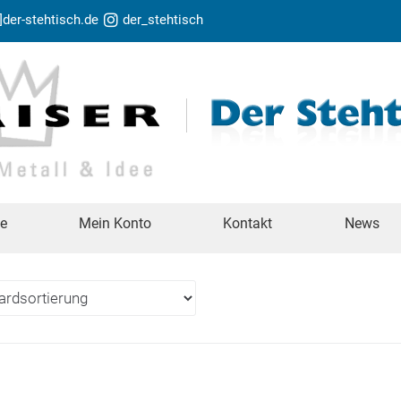
t]der-stehtisch.de
der_stehtisch
te
Mein Konto
Kontakt
News