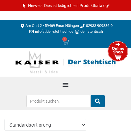
Hinweis: Dies ist lediglich ein Produktkatalog*
Am Ohrt 2 • 59469 Ense-Höingen
02933 909836-0
info[at]der-stehtisch.de
der_stehtisch
0