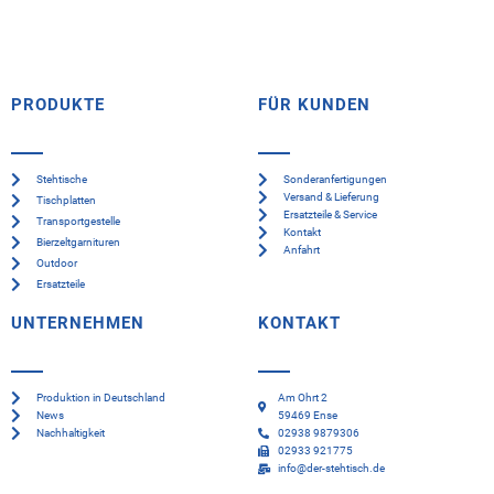
PRODUKTE
FÜR KUNDEN
Stehtische
Sonderanfertigungen
Versand & Lieferung
Tischplatten
Ersatzteile & Service
Transportgestelle
Kontakt
Bierzeltgarnituren
Anfahrt
Outdoor
Ersatzteile
UNTERNEHMEN
KONTAKT
Produktion in Deutschland
Am Ohrt 2
News
59469 Ense
Nachhaltigkeit
02938 9879306
02933 921775
info@der-stehtisch.de