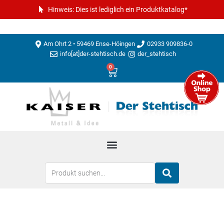
Hinweis: Dies ist lediglich ein Produktkatalog*
Am Ohrt 2 • 59469 Ense-Höingen
02933 909836-0
info[at]der-stehtisch.de
der_stehtisch
0