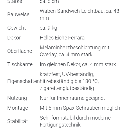
Stärke
ca. 5 cm
Waben-Sandwich-Leichtbau, ca. 48
Bauweise
mm
Gewicht
ca. 9 kg
Dekor
Helles Eiche Ferrara
Melaminharzbeschichtung mit
Oberfläche
Overlay, ca. 4 mm stark
Tischkante
Im gleichen Dekor, ca. 4 mm stark
kratzfest, UV-beständig,
Eigenschaften
hitzebeständig bis 180 °C,
zigarettenglutbeständig
Nutzung
Nur für Innenräume geeignet
Montage
Mit 5 mm Spax-Schrauben möglich
Sehr formstabil durch moderne
Stabilität
Fertigungstechnik