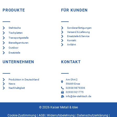
PRODUKTE
FÜR KUNDEN
Stehtische
Sonderanfertigungen
Versand & Lieferung
Tischplatten
Ersatzteile & Service
Transportgestelle
Kontakt
Bierzeltgarnituren
Anfahrt
Outdoor
Ersatzteile
UNTERNEHMEN
KONTAKT
Produktion in Deutschland
Am Ohrt 2
News
59469 Ense
Nachhaltigkeit
02938 9879306
02933 921775
info@der-stehtisch.de
© 2026 Kaiser Metall & Idee
Cookie-Zustimmung
|
AGB
|
Widerrufsbelehrung
|
Datenschutzerklärung
|