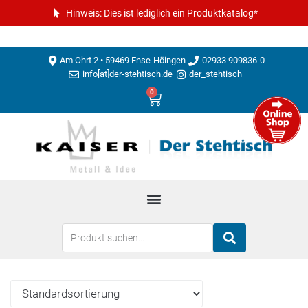
Hinweis: Dies ist lediglich ein Produktkatalog*
Am Ohrt 2 • 59469 Ense-Höingen
02933 909836-0
info[at]der-stehtisch.de
der_stehtisch
0