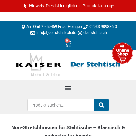
Hinweis: Dies ist lediglich ein Produktkatalog*
Am Ohrt 2 • 59469 Ense-Höingen
02933 909836-0
info[at]der-stehtisch.de
der_stehtisch
0
Non-Stretchhussen für Stehtische – Klassisch &
vielseitig für Events