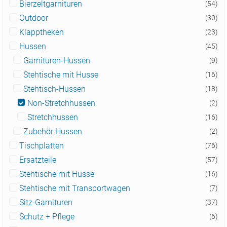
Bierzeltgarnituren
(54)
Outdoor
(30)
Klapptheken
(23)
Hussen
(45)
Garnituren-Hussen
(9)
Stehtische mit Husse
(16)
Stehtisch-Hussen
(18)
Non-Stretchhussen
(2)
Stretchhussen
(16)
Zubehör Hussen
(2)
Tischplatten
(76)
Ersatzteile
(57)
Stehtische mit Husse
(16)
Stehtische mit Transportwagen
(7)
Sitz-Garnituren
(37)
Schutz + Pflege
(6)