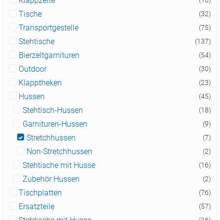
Klappzelte
(16)
Tische
(32)
Transportgestelle
(75)
Stehtische
(137)
Bierzeltgarnituren
(54)
Outdoor
(30)
Klapptheken
(23)
Hussen
(45)
Stehtisch-Hussen
(18)
Garnituren-Hussen
(9)
Stretchhussen
(7)
Non-Stretchhussen
(2)
Stehtische mit Husse
(16)
Zubehör Hussen
(2)
Tischplatten
(76)
Ersatzteile
(57)