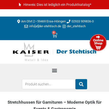
Hinweis: Dies ist lediglich ein Produktkatalog*
Am Ohrt 2 • 59469 Ense-Höingen
02933 909836-0
info[at]der-stehtisch.de
der_stehtisch
0
Stretchhussen für Garnituren – Moderne Optik für
Events & Gastronomie