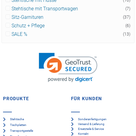
Stehtische mit Husse
(16)
Stehtische mit Transportwagen
(7)
Sitz-Garnituren
(37)
Schutz + Pflege
(6)
SALE %
(13)
PRODUKTE
FÜR KUNDEN
Stehtische
Sonderanfertigungen
Versand & Lieferung
Tischplatten
Ersatzteile & Service
Transportgestelle
Kontakt