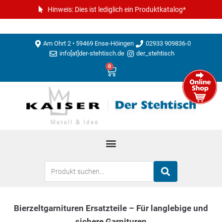
Hinweis: Dies ist lediglich ein Produktkatalog*
Am Ohrt 2 • 59469 Ense-Höingen
02933 909836-0
info[at]der-stehtisch.de
der_stehtisch
0
Bierzeltgarnituren Ersatzteile – Für langlebige und
sichere Garnituren